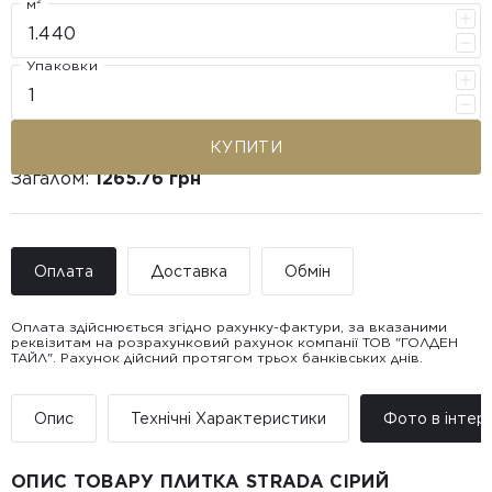
м²
Упаковки
КУПИТИ
Загалом:
1265.76 грн
Оплата
Доставка
Обмін
Оплата здійснюється згідно рахунку-фактури, за вказаними
реквізитам на розрахунковий рахунок компанії ТОВ "ГОЛДЕН
ТАЙЛ". Рахунок дійсний протягом трьох банківських днів.
Доставка ТОВ "ГОЛДЕН
Покупець має право звернутися з питанням повернення або
ТАЙЛ"
обміну пошкодженої плитки протягом 14 днів з моменту
• Адресна доставка за адресою вказаною при замовленні
отримання товару, виключно за умови, що Товар доставлявся
Опис
Технічні Характеристики
Фото в інтер’
товару.
силами Продавця чи залученого ним перевізника/кур’єра.
• Поштомати та відділення «Нової
Пошт
ОПИС ТОВАРУ ПЛИТКА STRADA СІРИЙ
Вартість доставки: