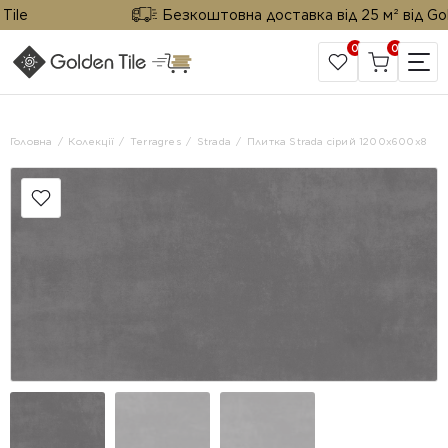
le
Безкоштовна доставка від 25 м² від Golden
0
0
САЙТ КОМПАНІЇ
Головна
Колекції
Terragres
Strada
Плитка Strada сірий 1200х600х8