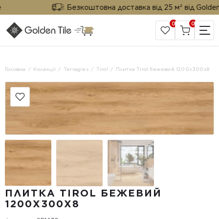
Безкоштовна доставка від 25 м² від Golden Ti
0
0
САЙТ КОМПАНІЇ
Головна
Колекції
Terragres
Tirol
Плитка Tirol бежевий 1200х300x8
ПЛИТКА TIROL БЕЖЕВИЙ
1200Х300X8