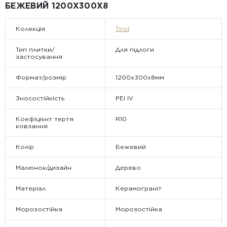
• Відвантаження здійснюється виключно у робочі дні. У суботу,
БЕЖЕВИЙ 1200Х300X8
неділю та святкові дні замовлення не обробляються та не
відправляються.
Колекція
Tirol
Тип плитки/
Для підлоги
застосування
Формат/розмір
1200х300х8мм
Зносостійкість
PEI IV
Коефіцієнт тертя
R10
ковзання
Колір
Бежевий
Малюнок/дизайн
Дерево
Матеріал
Керамограніт
Морозостійка
Морозостійка