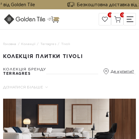
ід Golden Tile
Безкоштовна доставка від 25 
0
0
САЙТ КОМПАНІЇ
Головна
Колекції
Terragres
Tivoli
КОЛЕКЦІЯ ПЛИТКИ TIVOLI
КОЛЕКЦІЯ БРЕНДУ
Де купити?
TERRAGRES
ДІЗНАТИСЯ БІЛЬШЕ