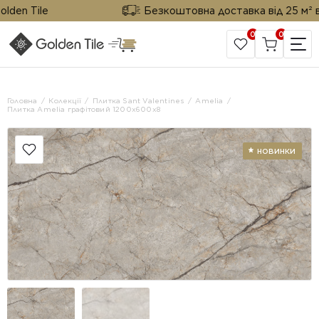
en Tile
Безкоштовна доставка від 25 м² від 
0
0
САЙТ КОМПАНІЇ
Головна
Колекції
Плитка Sant Valentines
Amelia
Плитка Amelia графітовий 1200x600x8