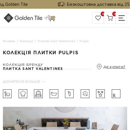
 Golden Tile
Безкоштовна доставка від 25 м² 
0
0
САЙТ КОМПАНІЇ
Головна
Колекції
Плитка Sant Valentines
Pulpis
КОЛЕКЦІЯ ПЛИТКИ PULPIS
КОЛЕКЦІЯ БРЕНДУ
Де купити?
ПЛИТКА SANT VALENTINES
ДІЗНАТИСЯ БІЛЬШЕ