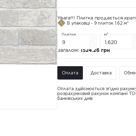
Увага!!! Плитка продається крат
В упаковці - 9 плиток 1.62 м²
Плитки
м²
Загалом:
1524.26 грн
Оплата
Доставка
Обмі
Оплата здійснюється згідно рахунк
розрахунковий рахунок компанії Т
банківських днів.
Доставка ТО
Покупець має право звернутися з 
• Адресна доставка за адресою вк
плитки протягом 14 днів з моменту
това
доставлявся силами Продавця чи за
• Поштомати та відділення «Нової
По
Вартість доставки: