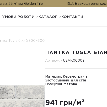
від Golden Tile
Безкоштовна доставка від 25
УМОВИ РОБОТИ
КАТАЛОГ
КОНТАКТИ
итка Tugla білий 300x600
ПЛИТКА TUGLA БІЛ
Артикул -
USAK00009
Матеріал:
Керамограніт
Застосування:
Для стін
Поверхня:
Матова
941 грн/м²