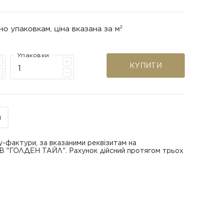
но упаковкам, ціна вказана за м²
Упаковки
КУПИТИ
н
у-фактури, за вказаними реквізитам на
ОВ "ГОЛДЕН ТАЙЛ". Рахунок дійсний протягом трьох
В "ГОЛДЕН ТАЙЛ"
питанням повернення або обміну пошкодженої
азаною при замовленні
 отримання товару, виключно за умови, що Товар
ру.
лученого ним перевізника/кур’єра.
шти