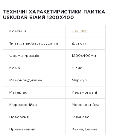
компанії Golden Tile.
Примітка:
ТЕХНІЧНІ ХАРАКЕТИРИСТИКИ ПЛИТКА
• Відвантаження здійснюється виключно у робочі дні. У суботу,
USKUDAR БІЛИЙ 1200X400
неділю та святкові дні замовлення не обробляються та не
відправляються.
Колекція
Uskudar
Тип плитки/застосування
Для стін
Формат/розмір
1200x400мм
Колір
Білий
Малюнок/дизайн
Мармур
Матеріал
Керамограніт
Морозостійка
Морозостійка
Поверхня
Глянцева
Призначення
Кухня, Ванна