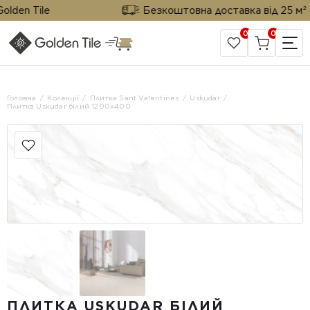
den Tile
Безкоштовна доставка від 25 м² від 
0
0
САЙТ КОМПАНІЇ
Головна
Колекції
Плитка Sant Valentines
Uskudar
Плитка Uskudar білий 1200x400
ПЛИТКА USKUDAR БІЛИЙ