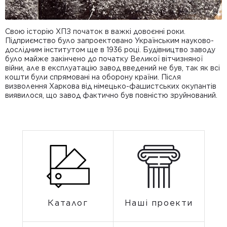
Свою історію ХПЗ початок в важкі довоєнні роки.
С
Підприємство було запроектовано Українським науково-
А
дослідним інститутом ще в 1936 році. Будівництво заводу
б
було майже закінчено до початку Великої вітчизняної
В
війни, але в експлуатацію завод введений не був, так як всі
К
кошти були спрямовані на оборону країни. Після
С
визволення Харкова від німецько-фашистських окупантів
п
виявилося, що завод фактично був повністю зруйнований.
м
З
г
т
Каталог
Наші проекти