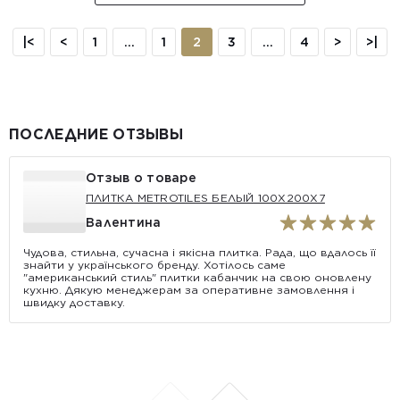
|<
<
1
...
1
2
3
...
4
>
>|
ПОСЛЕДНИЕ ОТЗЫВЫ
Отзыв о товаре
ПЛИТКА METROTILES БЕЛЫЙ 100X200X7
Валентина
Чудова, стильна, сучасна і якісна плитка. Рада, що вдалось її
знайти у українського бренду. Хотілось саме
"американський стиль" плитки кабанчик на свою оновлену
кухню. Дякую менеджерам за оперативне замовлення і
швидку доставку.