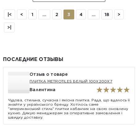
|<
<
1
...
2
3
4
...
18
>
>|
ПОСЛЕДНИЕ ОТЗЫВЫ
Отзыв о товаре
ПЛИТКА METROTILES БЕЛЫЙ 100X200X7
Валентина
Чудова, стильна, сучасна і якісна плитка. Рада, що вдалось її
знайти у українського бренду. Хотілось саме
"американський стиль" плитки кабанчик на свою оновлену
кухню. Дякую менеджерам за оперативне замовлення і
швидку доставку.
АКЦИЯ