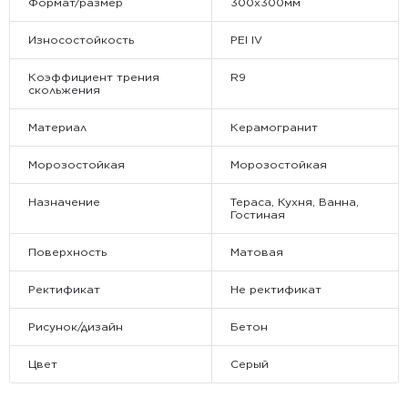
Формат/размер
300x300мм
Износостойкость
PEI IV
Коэффициент трения
R9
скольжения
Материал
Керамогранит
Морозостойкая
Морозостойкая
Назначение
Тераса, Кухня, Ванна,
Гостиная
Поверхность
Матовая
Ректификат
Не ректификат
Рисунок/дизайн
Бетон
Цвет
Серый