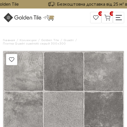
n Tile
Безкоштовна доставка від 25 м² від G
0
0
САЙТ КОМПАНИИ
Главная
Коллекции
Golden Tile
Quadri
Плитка Quadri cuadrotti серый 300x300