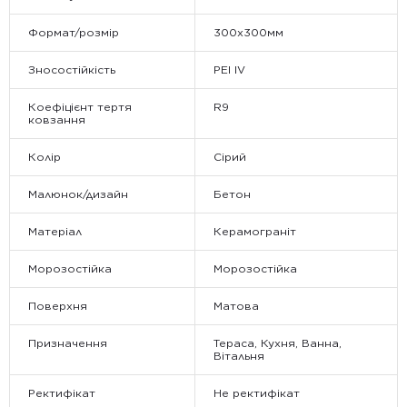
Формат/розмір
300x300мм
Зносостійкість
PEI IV
Коефіцієнт тертя
R9
ковзання
Колір
Сірий
Малюнок/дизайн
Бетон
Матеріал
Керамограніт
Морозостійка
Морозостійка
Поверхня
Матова
Призначення
Тераса, Кухня, Ванна,
Вітальня
Ректифікат
Не ректифікат