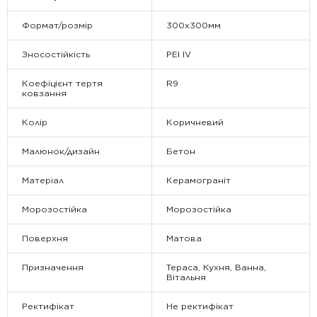
Формат/розмір
300x300мм
Зносостійкість
PEI IV
Коефіцієнт тертя
R9
ковзання
Колір
Коричневий
Малюнок/дизайн
Бетон
Матеріал
Керамограніт
Морозостійка
Морозостійка
Поверхня
Матова
Призначення
Тераса, Кухня, Ванна,
Вітальня
Ректифікат
Не ректифікат