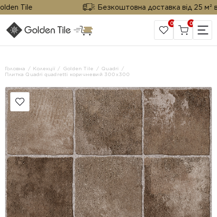
en Tile
Безкоштовна доставка від 25 м² від G
0
0
САЙТ КОМПАНІЇ
Головна
Колекції
Golden Tile
Quadri
Плитка Quadri quadretti коричневий 300x300