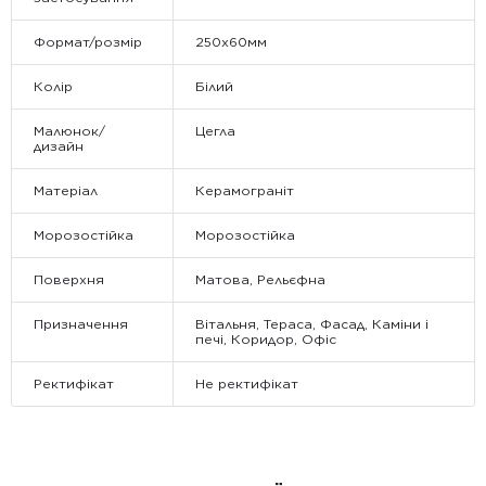
Формат/розмір
250x60мм
Колір
Білий
Малюнок/
Цегла
дизайн
Матеріал
Керамограніт
Морозостійка
Морозостійка
Поверхня
Матова, Рельєфна
Призначення
Вітальня, Тераса, Фасад, Каміни і
печі, Коридор, Офіс
Ректифікат
Не ректифікат