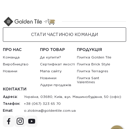
СТАТИ ЧАСТИНОЮ КОМАНДИ
ПРО НАС
ПРО ТОВАР
ПРОДУКЦІЯ
Команда
Де купити?
Плитка Golden Tile
Виробництво
Сертифікат якості
Плитка Brick Style
Новини
Мапа сайту
Плитка Terragres
Новинки
Плитка Sant
Valentines
Лідери продажів
КОНТАКТИ
Адреса:
Україна, 03680, Київ, вул. Машинобудівна, 50 (офіс)
Телефон:
+38 (067) 323 65 70
Email:
au.moc.elitnedlog@anibolz.o