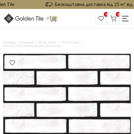
Tile
Безкоштовна доставка від 25 м² від Gol
0
0
САЙТ КОМПАНІЇ
Головна
Колекції
Brick Style
The Strand
Плитка The Strand білий 250х60х6