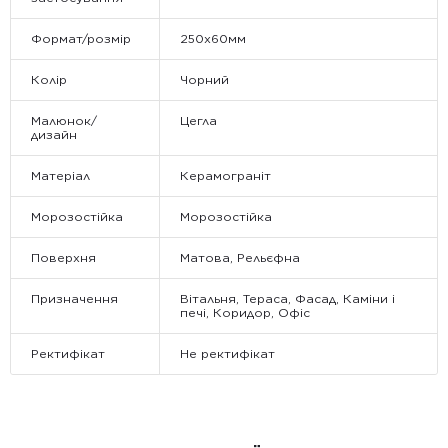
Формат/розмір
250x60мм
Колір
Чорний
Малюнок/
Цегла
дизайн
Матеріал
Керамограніт
Морозостійка
Морозостійка
Поверхня
Матова, Рельєфна
Призначення
Вітальня, Тераса, Фасад, Каміни і
печі, Коридор, Офіс
Ректифікат
Не ректифікат