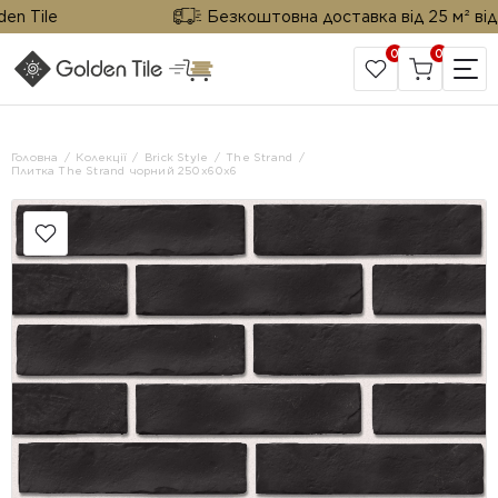
Tile
Безкоштовна доставка від 25 м² від Gol
0
0
САЙТ КОМПАНІЇ
Головна
Колекції
Brick Style
The Strand
Плитка The Strand чорний 250х60х6