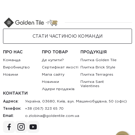
СТАТИ ЧАСТИНОЮ КОМАНДИ
ПРО НАС
ПРО ТОВАР
ПРОДУКЦІЯ
Команда
Де купити?
Плитка Golden Tile
Виробництво
Сертифікат якості
Плитка Brick Style
Новини
Мапа сайту
Плитка Terragres
Новинки
Плитка Sant
Valentines
Лідери продажів
КОНТАКТИ
Адреса:
Україна, 03680, Київ, вул. Машинобудівна, 50 (офіс)
Телефон:
+38 (067) 323 65 70
Email:
au.moc.elitnedlog@anibolz.o