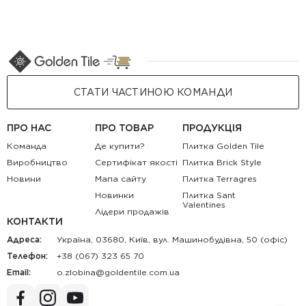
СТАТИ ЧАСТИНОЮ КОМАНДИ
ПРО НАС
ПРО ТОВАР
ПРОДУКЦІЯ
Команда
Де купити?
Плитка Golden Tile
Виробництво
Сертифікат якості
Плитка Brick Style
Новини
Мапа сайту
Плитка Terragres
Новинки
Плитка Sant
Valentines
Лідери продажів
КОНТАКТИ
Адреса:
Україна, 03680, Київ, вул. Машинобудівна, 50 (офіс)
Телефон:
+38 (067) 323 65 70
Email:
au.moc.elitnedlog@anibolz.o