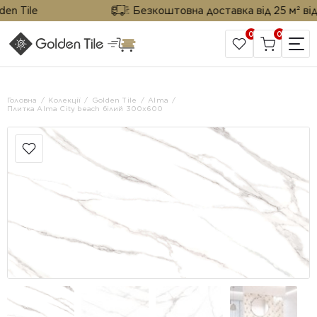
 Tile
Безкоштовна доставка від 25 м² від Gol
0
0
САЙТ КОМПАНІЇ
Головна
Колекції
Golden Tile
Alma
Плитка Alma City beach білий 300x600