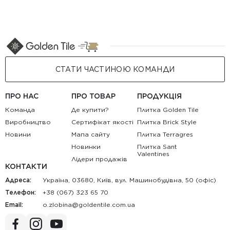
СТАТИ ЧАСТИНОЮ КОМАНДИ
ПРО НАС
ПРО ТОВАР
ПРОДУКЦІЯ
Команда
Де купити?
Плитка Golden Tile
Виробництво
Сертифікат якості
Плитка Brick Style
Новини
Мапа сайту
Плитка Terragres
Новинки
Плитка Sant
Valentines
Лідери продажів
КОНТАКТИ
Адреса:
Україна, 03680, Київ, вул. Машинобудівна, 50 (офіс)
Телефон:
+38 (067) 323 65 70
Email:
au.moc.elitnedlog@anibolz.o