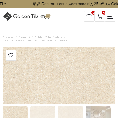
Безкоштовна доставка від 25 м² від Golden 
0
0
САЙТ КОМПАНІЇ
Головна
Колекції
Golden Tile
Alma
Плитка ALMA Sandy Lane бежевий 300x600