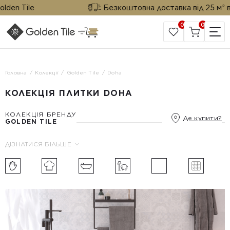
n Tile
Безкоштовна доставка від 25 м² від G
0
0
САЙТ КОМПАНІЇ
Головна
Колекції
Golden Tile
Doha
КОЛЕКЦІЯ ПЛИТКИ DOHA
КОЛЕКЦІЯ БРЕНДУ
Де купити?
GOLDEN TILE
ДІЗНАТИСЯ БІЛЬШЕ