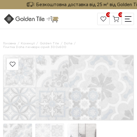
Безкоштовна доставка від 25 м² від Golden Tile
0
0
САЙТ КОМПАНІЇ
Головна
Колекції
Golden Tile
Doha
Плитка Doha печворк сірий 300х600