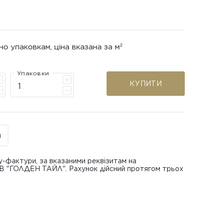
но упаковкам, ціна вказана за м²
Упаковки
КУПИТИ
н
у-фактури, за вказаними реквізитам на
ОВ "ГОЛДЕН ТАЙЛ". Рахунок дійсний протягом трьох
В "ГОЛДЕН ТАЙЛ"
питанням повернення або обміну пошкодженої
азаною при замовленні
 отримання товару, виключно за умови, що Товар
ру.
лученого ним перевізника/кур’єра.
шти