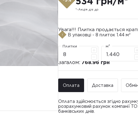
534 грн/м²
*-Акція діє до
Увага!!! Плитка продається крат
В упаковці - 8 плиток 1.44 м²
Плитки
м²
Загалом:
768.96 грн
Оплата
Доставка
Обмі
Оплата здійснюється згідно рахунк
розрахунковий рахунок компанії Т
банківських днів.
Доставка ТО
Покупець має право звернутися з 
• Адресна доставка за адресою вк
плитки протягом 14 днів з моменту
това
доставлявся силами Продавця чи за
• Поштомати та відділення «Нової
По