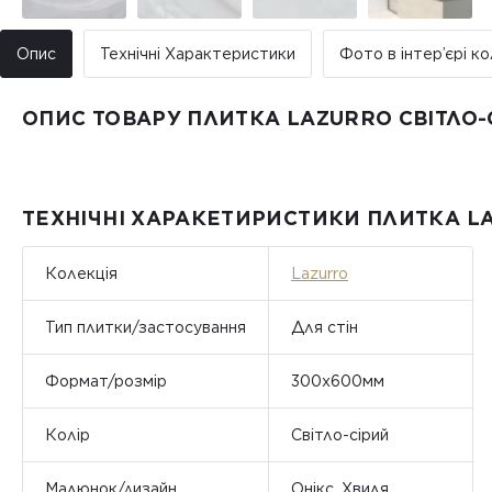
Опис
Технічні Характеристики
Фото в інтер’єрі ко
ОПИС ТОВАРУ ПЛИТКА LAZURRO СВІТЛО-
ТЕХНІЧНІ ХАРАКЕТИРИСТИКИ ПЛИТКА LA
Колекція
Lazurro
Тип плитки/застосування
Для стін
Формат/розмір
300x600мм
Колір
Світло-сірий
Малюнок/дизайн
Онікс, Хвиля