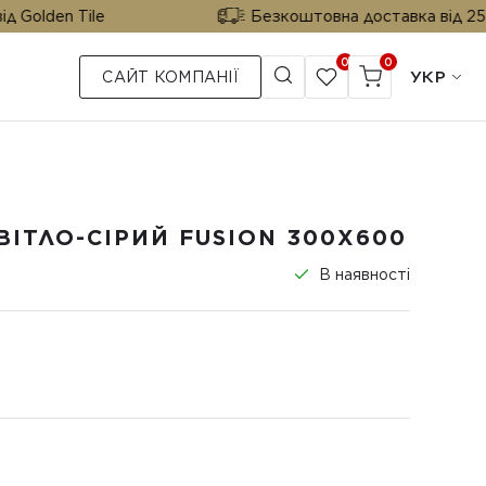
ile
Безкоштовна доставка від 25 м² від Gold
0
0
УКР
САЙТ КОМПАНІЇ
ІТЛО-СІРИЙ FUSION 300Х600
В наявності