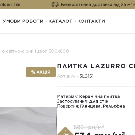
Безкоштовна доставка від 25 м² від Golden T
УМОВИ РОБОТИ
КАТАЛОГ
КОНТАКТИ
ro світло-сірий fusion 300х600
ПЛИТКА LAZURRO СВ
АКЦІЯ
Артикул -
3LG151
Матеріал:
Керамічна плитка
Застосування:
Для стін
Поверхня:
Глянцева, Рельєфна
589 грн/м²
*
-9%