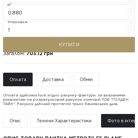
м²
Упаковки
КУПИТИ
Загалом:
703.12 грн
Оплата
Доставка
Обмін
Оплата здійснюється згідно рахунку-фактури, за вказаними
реквізитам на розрахунковий рахунок компанії ТОВ "ГОЛДЕН
ТАЙЛ". Рахунок дійсний протягом трьох банківських днів.
Доставка ТОВ "ГОЛДЕН
Покупець має право звернутися з питанням повернення або
ТАЙЛ"
обміну пошкодженої плитки протягом 14 днів з моменту
• Адресна доставка за адресою вказаною при замовленні
отримання товару, виключно за умови, що Товар доставлявся
Опис
Технічні Характеристики
Фото в інтер’
товару.
силами Продавця чи залученого ним перевізника/кур’єра.
• Поштомати та відділення «Нової
Пошт