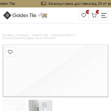
n Tile
Безкоштовна доставка від 25 м² від G
0
0
САЙТ КОМПАНІЇ
Головна
Колекції
Golden Tile
Metrotiles Plane
Плитка Metrotiles plane білий 100x200