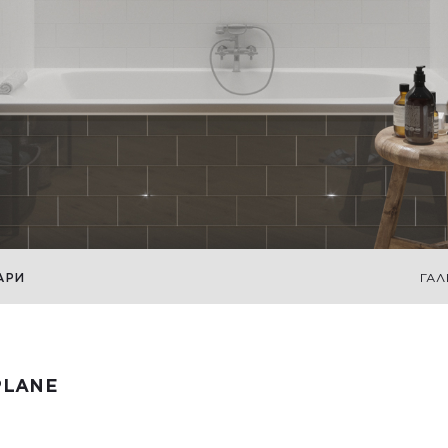
АРИ
ГАЛ
PLANE