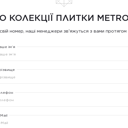
О КОЛЕКЦІЇ ПЛИТКИ METRO
свій номер, наші менеджери зв'яжуться з вами протягом 
аше ім’я
різвище
елефон
-Mail