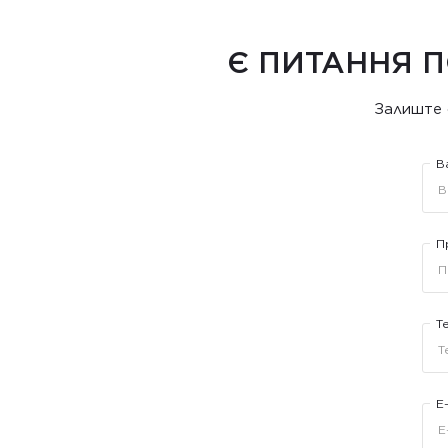
Є ПИТАННЯ П
Залиште 
В
П
Т
E