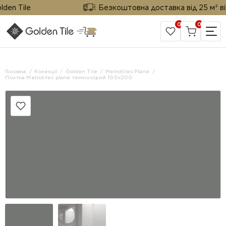
n Tile
Безкоштовна доставка від 25 м² від G
0
0
САЙТ КОМПАНІЇ
Головна
Колекції
Golden Tile
Metrotiles Plane
Плитка Metrotiles plane темно-сірий 100x200