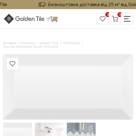
e
Безкоштовна доставка від 25 м² від Golden
0
0
САЙТ КОМПАНІЇ
Головна
Колекції
Golden Tile
Metrotiles
Плитка Metrotiles білий 100x200