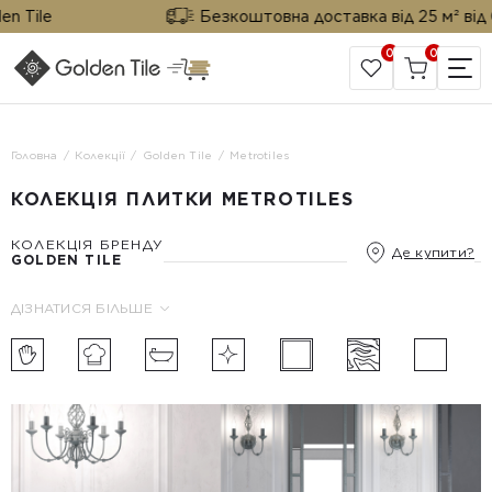
Безкоштовна доставка від 25 м² від Golden T
0
0
САЙТ КОМПАНІЇ
Головна
Колекції
Golden Tile
Metrotiles
КОЛЕКЦІЯ ПЛИТКИ METROTILES
КОЛЕКЦІЯ БРЕНДУ
Де купити?
GOLDEN TILE
ДІЗНАТИСЯ БІЛЬШЕ