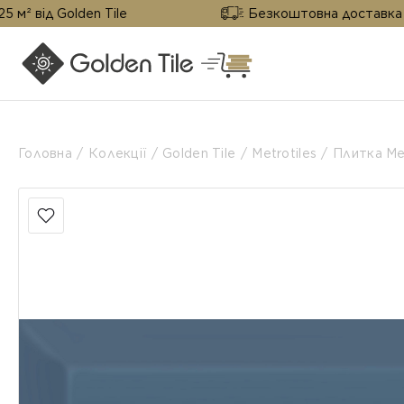
 Golden Tile
Безкоштовна доставка від 25 м²
Головна
Колекції
Golden Tile
Metrotiles
Плитка Me