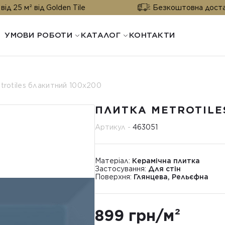
 від Golden Tile
Безкоштовна доставка від 2
УМОВИ РОБОТИ
КАТАЛОГ
КОНТАКТИ
trotiles блакитний 100x200
ПЛИТКА METROTILE
Артикул -
463051
Матеріал:
Керамічна плитка
Застосування:
Для стін
Поверхня:
Глянцева, Рельєфна
899 грн/м²