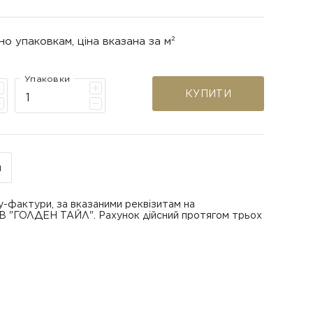
но упаковкам, ціна вказана за м²
Упаковки
КУПИТИ
н
у-фактури, за вказаними реквізитам на
ОВ "ГОЛДЕН ТАЙЛ". Рахунок дійсний протягом трьох
В "ГОЛДЕН ТАЙЛ"
питанням повернення або обміну пошкодженої
азаною при замовленні
 отримання товару, виключно за умови, що Товар
ру.
лученого ним перевізника/кур’єра.
шти