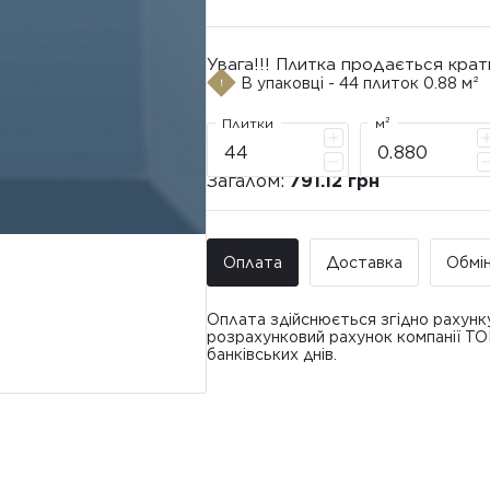
Увага!!! Плитка продається крат
В упаковці - 44 плиток 0.88 м²
Плитки
м²
Загалом:
791.12 грн
Оплата
Доставка
Обмі
Оплата здійснюється згідно рахунк
розрахунковий рахунок компанії Т
банківських днів.
Доставка ТО
Покупець має право звернутися з 
• Адресна доставка за адресою вк
плитки протягом 14 днів з моменту
това
доставлявся силами Продавця чи за
• Поштомати та відділення «Нової
По
Вартість доставки: