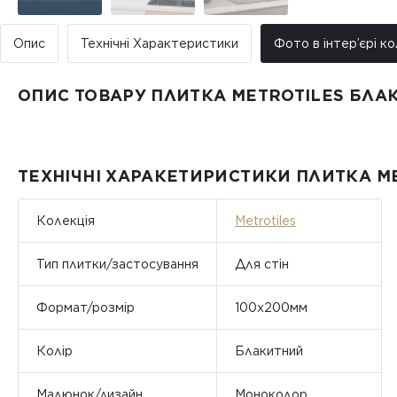
Опис
Технічні Характеристики
Фото в інтер’єрі ко
ОПИС ТОВАРУ ПЛИТКА METROTILES БЛА
ТЕХНІЧНІ ХАРАКЕТИРИСТИКИ ПЛИТКА M
Колекція
Metrotiles
Тип плитки/застосування
Для стін
Формат/розмір
100x200мм
Колір
Блакитний
Малюнок/дизайн
Моноколор