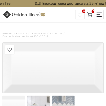
Tile
Безкоштовна доставка від 25 м² від Gol
0
0
САЙТ КОМПАНІЇ
Головна
Колекції
Golden Tile
Metrotiles
Плитка Metrotiles білий 100x200x7