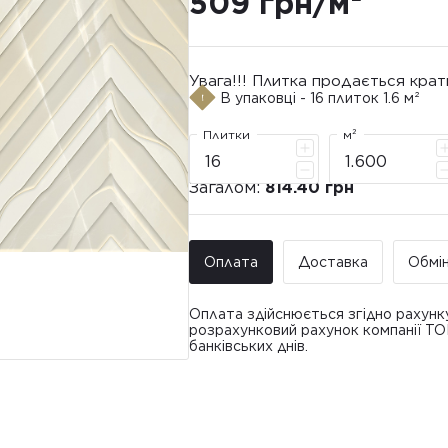
509 грн/м²
Увага!!! Плитка продається крат
В упаковці - 16 плиток 1.6 м²
Плитки
м²
Загалом:
814.40 грн
Оплата
Доставка
Обмі
Оплата здійснюється згідно рахунк
розрахунковий рахунок компанії Т
банківських днів.
Доставка ТО
Покупець має право звернутися з 
• Адресна доставка за адресою вк
плитки протягом 14 днів з моменту
това
доставлявся силами Продавця чи за
• Поштомати та відділення «Нової
По