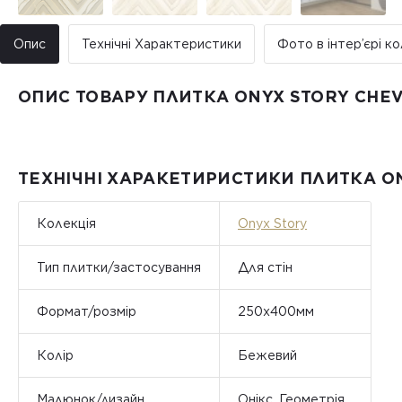
Опис
Технічні Характеристики
Фото в інтер’єрі ко
ОПИС ТОВАРУ ПЛИТКА ONYX STORY CHE
ТЕХНІЧНІ ХАРАКЕТИРИСТИКИ ПЛИТКА O
Колекція
Onyx Story
Тип плитки/застосування
Для стін
Формат/розмір
250x400мм
Колір
Бежевий
Малюнок/дизайн
Онікс, Геометрія