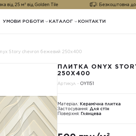
від Golden Tile
Безкоштовна доставка від 25
УМОВИ РОБОТИ
КАТАЛОГ
КОНТАКТИ
nyx Story chevron бежевий 250x400
ПЛИТКА ONYX STO
250X400
Артикул -
OY1151
Матеріал:
Керамічна плитка
Застосування:
Для стін
Поверхня:
Глянцева