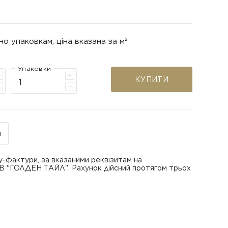
но упаковкам, ціна вказана за м²
Упаковки
КУПИТИ
н
у-фактури, за вказаними реквізитам на
ОВ "ГОЛДЕН ТАЙЛ". Рахунок дійсний протягом трьох
В "ГОЛДЕН ТАЙЛ"
питанням повернення або обміну пошкодженої
азаною при замовленні
 отримання товару, виключно за умови, що Товар
ру.
лученого ним перевізника/кур’єра.
шти