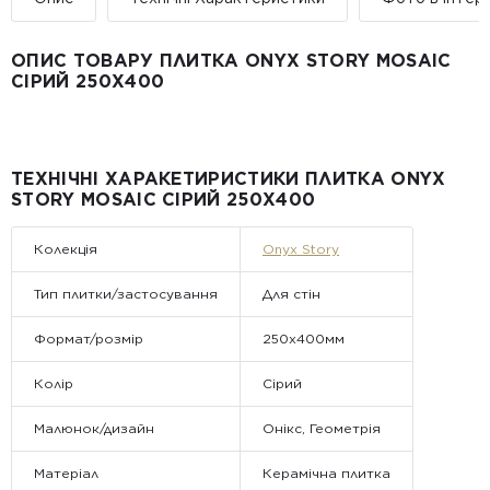
• Поштомати та відділення «Нової
Пошт
ОПИС ТОВАРУ ПЛИТКА ONYX STORY MOSAIC
Вартість доставки:
СІРИЙ 250X400
До 5 м² — доставка за рахунок покупця.
Від 5 до 25 м² — фіксована вартість доставки 1000 грн по
всій Україні
Від 25 м² і більше — безкоштовна доставка за рахунок
компанії Golden Tile.
Примітка:
ТЕХНІЧНІ ХАРАКЕТИРИСТИКИ ПЛИТКА ONYX
• Відвантаження здійснюється виключно у робочі дні. У суботу,
STORY MOSAIC СІРИЙ 250X400
неділю та святкові дні замовлення не обробляються та не
відправляються.
Колекція
Onyx Story
Тип плитки/застосування
Для стін
Формат/розмір
250x400мм
Колір
Сірий
Малюнок/дизайн
Онікс, Геометрія
Матеріал
Керамічна плитка