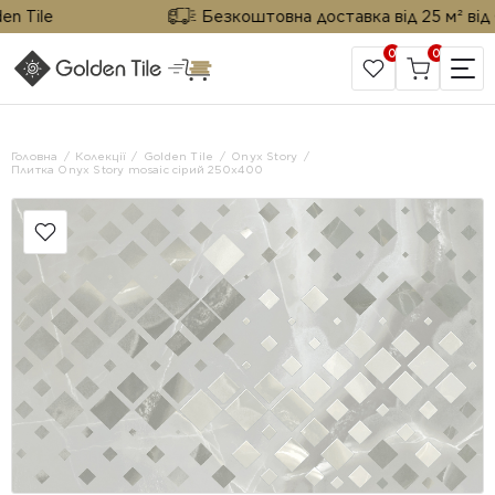
ile
Безкоштовна доставка від 25 м² від Gold
0
0
САЙТ КОМПАНІЇ
Головна
Колекції
Golden Tile
Onyx Story
Плитка Onyx Story mosaic сірий 250x400