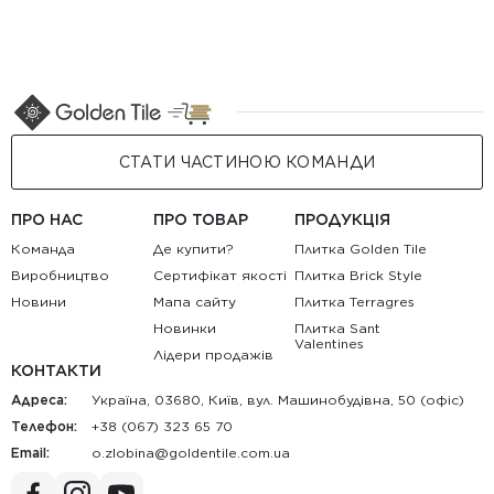
СТАТИ ЧАСТИНОЮ КОМАНДИ
ПРО НАС
ПРО ТОВАР
ПРОДУКЦІЯ
Команда
Де купити?
Плитка Golden Tile
Виробництво
Сертифікат якості
Плитка Brick Style
Новини
Мапа сайту
Плитка Terragres
Новинки
Плитка Sant
Valentines
Лідери продажів
КОНТАКТИ
Адреса:
Україна, 03680, Київ, вул. Машинобудівна, 50 (офіс)
Телефон:
+38 (067) 323 65 70
Email:
au.moc.elitnedlog@anibolz.o