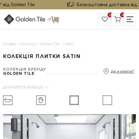
ід Golden Tile
Безкоштовна доставка від 25 
0
0
САЙТ КОМПАНІЇ
Головна
Колекції
Golden Tile
Satin
КОЛЕКЦІЯ ПЛИТКИ SATIN
КОЛЕКЦІЯ БРЕНДУ
Де купити?
GOLDEN TILE
ДІЗНАТИСЯ БІЛЬШЕ