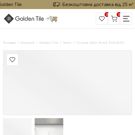
den Tile
Безкоштовна доставка від 25 м² від
0
0
САЙТ КОМПАНІЇ
Головна
Колекції
Golden Tile
Satin
Плитка Satin білий 300х600