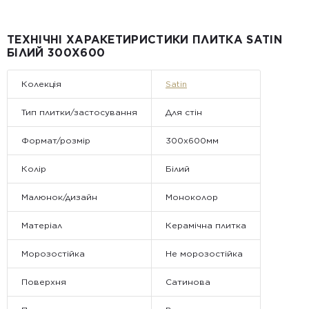
Від 5 до 25 м² — фіксована вартість доставки 1000 грн по
всій Україні
Від 25 м² і більше — безкоштовна доставка за рахунок
компанії Golden Tile.
ТЕХНІЧНІ ХАРАКЕТИРИСТИКИ ПЛИТКА SATIN
Примітка:
БІЛИЙ 300Х600
• Відвантаження здійснюється виключно у робочі дні. У суботу,
неділю та святкові дні замовлення не обробляються та не
відправляються.
Колекція
Satin
Тип плитки/застосування
Для стін
Формат/розмір
300x600мм
Колір
Білий
Малюнок/дизайн
Моноколор
Матеріал
Керамічна плитка
Морозостійка
Не морозостійка
Поверхня
Сатинова