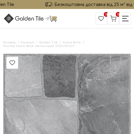
Tile
Безкоштовна доставка від 25 м² від Gol
0
0
САЙТ КОМПАНІЇ
Головна
Колекції
Golden Tile
Stone Brick
Плитка Stone Brick світло-сірий 300х300x7