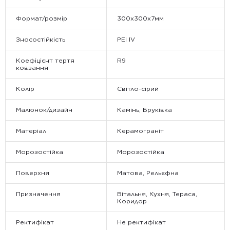
Формат/розмір
300х300х7мм
Зносостійкість
PEI IV
Коефіцієнт тертя
R9
ковзання
Колір
Світло-сірий
Малюнок/дизайн
Камінь, Бруківка
Матеріал
Керамограніт
Морозостійка
Морозостійка
Поверхня
Матова, Рельєфна
Призначення
Вітальня, Кухня, Тераса,
Коридор
Ректифікат
Не ректифікат