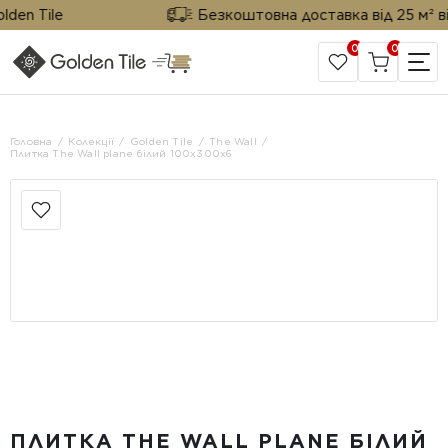
en Tile
Безкоштовна доставка від 25 м² від G
0
0
САЙТ КОМПАНІЇ
Головна
Колекції
Golden Tile
The Wall
Плитка The Wall plane білий 100х300х6
ПЛИТКА THE WALL PLANE БІЛИЙ