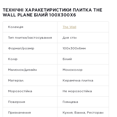
компанії Golden Tile.
Примітка:
ТЕХНІЧНІ ХАРАКЕТИРИСТИКИ ПЛИТКА THE
• Відвантаження здійснюється виключно у робочі дні. У суботу,
WALL PLANE БІЛИЙ 100Х300Х6
неділю та святкові дні замовлення не обробляються та не
відправляються.
Колекція
The Wall
Тип плитки/застосування
Для стін
Формат/розмір
100x300x6мм
Колір
Білий
Малюнок/дизайн
Моноколор
Матеріал
Керамічна плитка
Морозостійка
Не морозостійка
Поверхня
Глянцева
Призначення
Кухня, Ванна, Ресторан