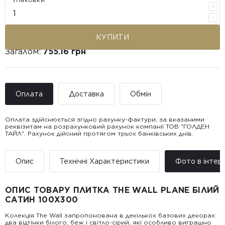
КУПИТИ
Загалом:
755.16 грн
Оплата
Доставка
Обмін
Оплата здійснюється згідно рахунку-фактури, за вказаними
реквізитам на розрахунковий рахунок компанії ТОВ "ГОЛДЕН
ТАЙЛ". Рахунок дійсний протягом трьох банківських днів.
Доставка ТОВ "ГОЛДЕН
Покупець має право звернутися з питанням повернення або
ТАЙЛ"
обміну пошкодженої плитки протягом 14 днів з моменту
• Адресна доставка за адресою вказаною при замовленні
отримання товару, виключно за умови, що Товар доставлявся
Опис
Технічні Характеристики
Фото в інтер’
товару.
силами Продавця чи залученого ним перевізника/кур’єра.
• Поштомати та відділення «Нової
Пошт
ОПИС ТОВАРУ ПЛИТКА THE WALL PLANE БІЛИЙ
Вартість доставки:
САТИН 100X300
До 5 м² — доставка за рахунок покупця.
Від 5 до 25 м² — фіксована вартість доставки 1000 грн по
Колекція The Wall запропонована в декількох базових декорах:
всій Україні
два відтінки білого, беж і світло-сірий, які особливо виграшно
Від 25 м² і більше — безкоштовна доставка за рахунок