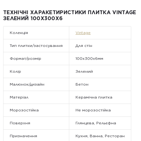
компанії Golden Tile.
Примітка:
ТЕХНІЧНІ ХАРАКЕТИРИСТИКИ ПЛИТКА VINTAGE
• Відвантаження здійснюється виключно у робочі дні. У суботу,
ЗЕЛЕНИЙ 100Х300X6
неділю та святкові дні замовлення не обробляються та не
відправляються.
Колекція
Vintage
Тип плитки/застосування
Для стін
Формат/розмір
100x300x6мм
Колір
Зелений
Малюнок/дизайн
Бетон
Матеріал
Керамічна плитка
Морозостійка
Не морозостійка
Поверхня
Глянцева, Рельєфна
Призначення
Кухня, Ванна, Ресторан