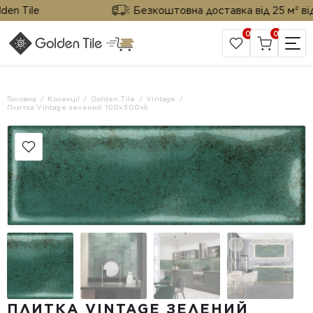
 Tile
Безкоштовна доставка від 25 м² від Go
0
0
САЙТ КОМПАНІЇ
Головна
Колекції
Golden Tile
Vintage
Плитка Vintage зелений 100х300x6
ПЛИТКА VINTAGE ЗЕЛЕНИЙ