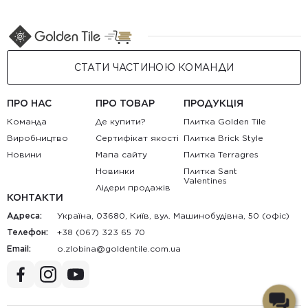
СТАТИ ЧАСТИНОЮ КОМАНДИ
ПРО НАС
ПРО ТОВАР
ПРОДУКЦІЯ
Команда
Де купити?
Плитка Golden Tile
Виробництво
Сертифікат якості
Плитка Brick Style
Новини
Мапа сайту
Плитка Terragres
Новинки
Плитка Sant
Valentines
Лідери продажів
КОНТАКТИ
Адреса:
Україна, 03680, Київ, вул. Машинобудівна, 50 (офіс)
Телефон:
+38 (067) 323 65 70
Email:
au.moc.elitnedlog@anibolz.o