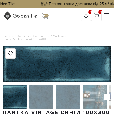
 Tile
Безкоштовна доставка від 25 м² від Go
0
0
САЙТ КОМПАНІЇ
Головна
Колекції
Golden Tile
Vintage
Плитка Vintage синій 100x300
ПЛИТКА VINTAGE СИНІЙ 100X300