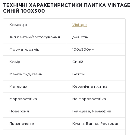
Примітка:
ТЕХНІЧНІ ХАРАКЕТИРИСТИКИ ПЛИТКА VINTAGE
• Відвантаження здійснюється виключно у робочі дні. У суботу,
СИНІЙ 100X300
неділю та святкові дні замовлення не обробляються та не
відправляються.
Колекція
Vintage
Тип плитки/застосування
Для стін
Формат/розмір
100x300мм
Колір
Синій
Малюнок/дизайн
Бетон
Матеріал
Керамічна плитка
Морозостійка
Не морозостійка
Поверхня
Глянцева, Рельєфна
Призначення
Кухня, Ванна, Ресторан