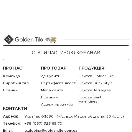
СТАТИ ЧАСТИНОЮ КОМАНДИ
ПРО НАС
ПРО ТОВАР
ПРОДУКЦІЯ
Команда
Де купити?
Плитка Golden Tile
Виробництво
Сертифікат якості
Плитка Brick Style
Новини
Мапа сайту
Плитка Terragres
Новинки
Плитка Sant
Valentines
Лідери продажів
КОНТАКТИ
Адреса:
Україна, 03680, Київ, вул. Машинобудівна, 50 (офіс)
Телефон:
+38 (067) 323 65 70
Email:
au.moc.elitnedlog@anibolz.o