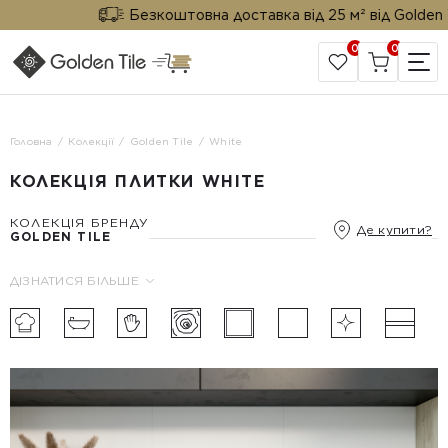
Безкоштовна доставка від 25 м² від Golden Til
0
0
САЙТ КОМПАНІЇ
Головна
Колекції
Golden Tile
White
КОЛЕКЦІЯ ПЛИТКИ WHITE
КОЛЕКЦІЯ БРЕНДУ
Де купити?
GOLDEN TILE
ДІЗНАТИСЯ БІЛЬШЕ