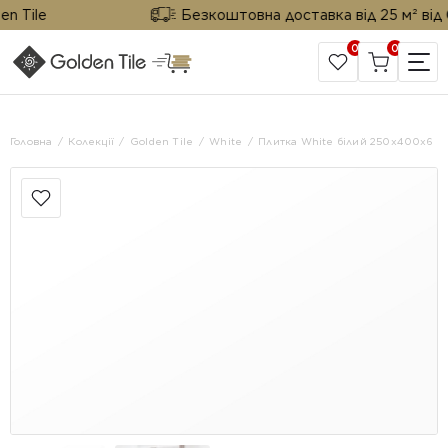
 Tile
Безкоштовна доставка від 25 м² від Gol
0
0
САЙТ КОМПАНІЇ
Головна
Колекції
Golden Tile
White
Плитка White білий 250х400х6