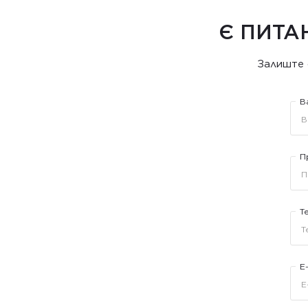
Є ПИТА
Залиште 
В
П
Т
E