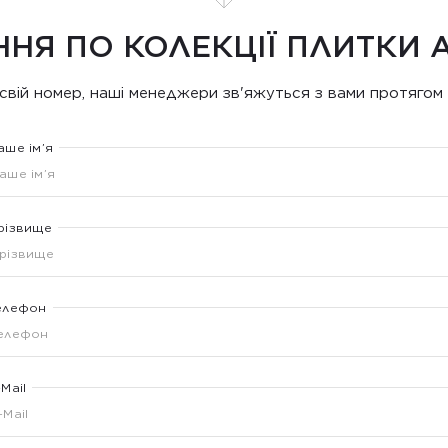
ННЯ ПО КОЛЕКЦІЇ ПЛИТКИ 
свій номер, наші менеджери зв'яжуться з вами протягом 
аше ім’я
різвище
елефон
-Mail