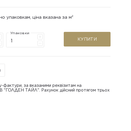
но упаковкам, ціна вказана за м²
Упаковки
КУПИТИ
н
у-фактури, за вказаними реквізитам на
ОВ "ГОЛДЕН ТАЙЛ". Рахунок дійсний протягом трьох
В "ГОЛДЕН ТАЙЛ"
питанням повернення або обміну пошкодженої
азаною при замовленні
 отримання товару, виключно за умови, що Товар
ру.
лученого ним перевізника/кур’єра.
шти