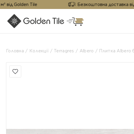
den Tile
Безкоштовна доставка від 25 м² від
Головна
Колекції
Terragres
Albero
Плитка Albero 