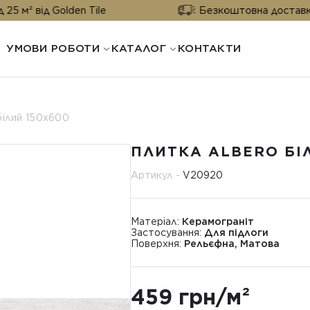
 Golden Tile
Безкоштовна доставка від 25 м²
УМОВИ РОБОТИ
КАТАЛОГ
КОНТАКТИ
білий 150х600
ПЛИТКА ALBERO БІ
Артикул -
V20920
Матеріал:
Керамограніт
Застосування:
Для підлоги
Поверхня:
Рельєфна, Матова
459 грн/м²