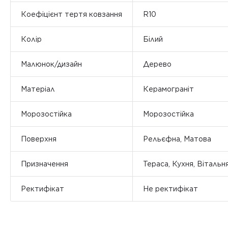
Коефіцієнт тертя ковзання
R10
Колір
Білий
Малюнок/дизайн
Дерево
Матеріал
Керамограніт
Морозостійка
Морозостійка
Поверхня
Рельєфна, Матова
Призначення
Тераса, Кухня, Вітальн
Ректифікат
Не ректифікат