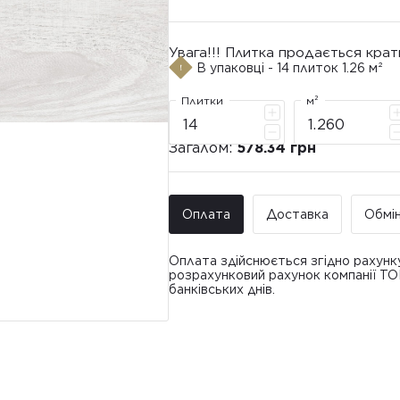
Увага!!! Плитка продається крат
В упаковці - 14 плиток 1.26 м²
Плитки
м²
Загалом:
578.34 грн
Оплата
Доставка
Обмі
Оплата здійснюється згідно рахунк
розрахунковий рахунок компанії Т
банківських днів.
Доставка ТО
Покупець має право звернутися з 
• Адресна доставка за адресою вк
плитки протягом 14 днів з моменту
това
доставлявся силами Продавця чи за
• Поштомати та відділення «Нової
По
Вартість доставки: