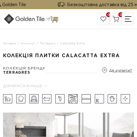
lden Tile
Безкоштовна доставка від 25 м² ві
0
0
САЙТ КОМПАНІЇ
Головна
Колекції
Terragres
Calacatta Extra
КОЛЕКЦІЯ ПЛИТКИ CALACATTA EXTRA
КОЛЕКЦІЯ БРЕНДУ
Де купити?
TERRAGRES
ДІЗНАТИСЯ БІЛЬШЕ