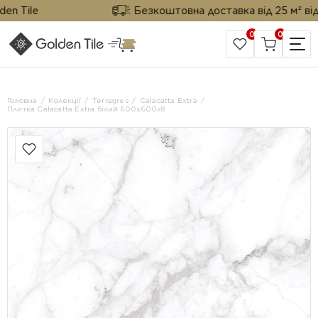
Tile
Безкоштовна доставка від 25 м² від Gol
0
0
САЙТ КОМПАНІЇ
Головна
Колекції
Terragres
Calacatta Extra
Плитка Calacatta Extra білий 600x600x8