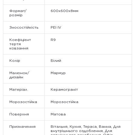
Формат/
600х600х8мм
розмір
Зносостійкість
PEI IV
Коефіцієнт
R9
тертя
ковзання
Колір
Білий
Малюнок/
Мармур
дизайн
Матеріал
Керамограніт
Морозостійка
Морозостійка
Поверхня
Матова
Призначення
Вітальня, Кухня, Тераса, Ванна, Для
внутрішнього оздоблення, Для
зовнішнього оздоблення, Офіс