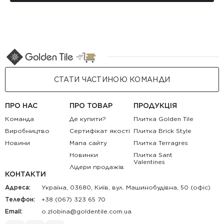
СТАТИ ЧАСТИНОЮ КОМАНДИ
ПРО НАС
ПРО ТОВАР
ПРОДУКЦІЯ
Команда
Де купити?
Плитка Golden Tile
Виробництво
Сертифікат якості
Плитка Brick Style
Новини
Мапа сайту
Плитка Terragres
Новинки
Плитка Sant
Valentines
Лідери продажів
КОНТАКТИ
Адреса:
Україна, 03680, Київ, вул. Машинобудівна, 50 (офіс)
Телефон:
+38 (067) 323 65 70
Email:
au.moc.elitnedlog@anibolz.o