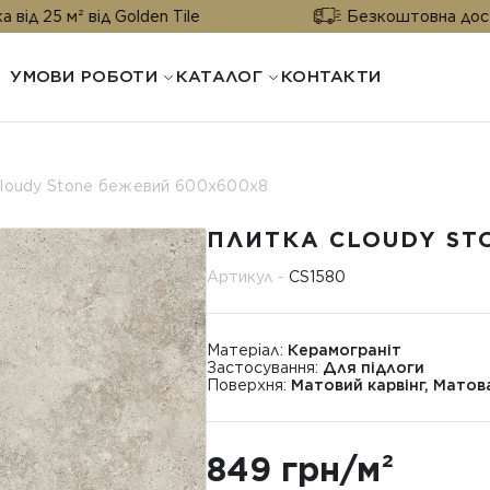
ід Golden Tile
Безкоштовна доставка від 25 
УМОВИ РОБОТИ
КАТАЛОГ
КОНТАКТИ
loudy Stone бежевий 600х600х8
ПЛИТКА CLOUDY ST
Артикул -
CS1580
Матеріал:
Керамограніт
Застосування:
Для підлоги
Поверхня:
Матовий карвінг, Матов
849 грн/м²