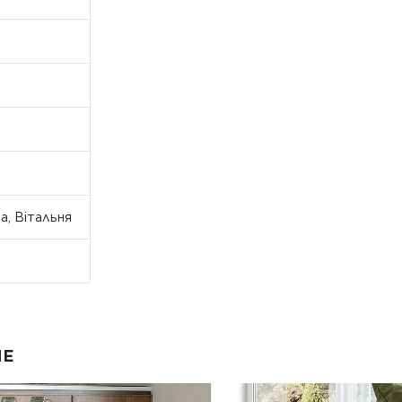
а, Вітальня
NE