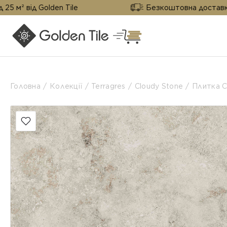
olden Tile
Безкоштовна доставка від 25 м² в
Головна
Колекції
Terragres
Cloudy Stone
Плитка C