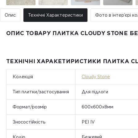
Опис
Технічні Характеристики
Фото в інтер’єрі ко
ОПИС ТОВАРУ ПЛИТКА CLOUDY STONE Б
ТЕХНІЧНІ ХАРАКЕТИРИСТИКИ ПЛИТКА C
Колекція
Cloudy Stone
Тип плитки/застосування
Для підлоги
Формат/розмір
600х600х8мм
Зносостійкість
PEI IV
Колір
Бежевий