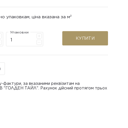
но упаковкам, ціна вказана за м²
Упаковки
КУПИТИ
н
у-фактури, за вказаними реквізитам на
ОВ "ГОЛДЕН ТАЙЛ". Рахунок дійсний протягом трьох
В "ГОЛДЕН ТАЙЛ"
питанням повернення або обміну пошкодженої
азаною при замовленні
 отримання товару, виключно за умови, що Товар
ру.
лученого ним перевізника/кур’єра.
шти