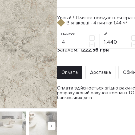
Увага!!! Плитка продається крат
В упаковці - 4 плитки 1.44 м²
Плитки
м²
Загалом:
1222.56 грн
Оплата
Доставка
Обмі
Оплата здійснюється згідно рахунк
розрахунковий рахунок компанії Т
банківських днів.
Доставка ТО
Покупець має право звернутися з 
• Адресна доставка за адресою вк
плитки протягом 14 днів з моменту
това
доставлявся силами Продавця чи за
• Поштомати та відділення «Нової
По
Вартість доставки: