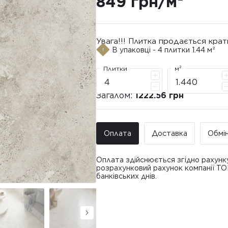
849 грн/м²
Увага!!! Плитка продається крат
В упаковці - 4 плитки 1.44 м²
Плитки
м²
Загалом:
1222.56 грн
Оплата
Доставка
Обмі
Оплата здійснюється згідно рахунк
розрахунковий рахунок компанії Т
банківських днів.
Доставка ТО
Покупець має право звернутися з 
• Адресна доставка за адресою вк
плитки протягом 14 днів з моменту
това
доставлявся силами Продавця чи за
• Поштомати та відділення «Нової
По