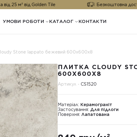
ід Golden Tile
Безкоштовна доставка від 25 
УМОВИ РОБОТИ
КАТАЛОГ
КОНТАКТИ
loudy Stone lappato бежевий 600х600х8
ПЛИТКА CLOUDY ST
600Х600Х8
Артикул -
CS1520
Матеріал:
Керамограніт
Застосування:
Для підлоги
Поверхня:
Лапатована