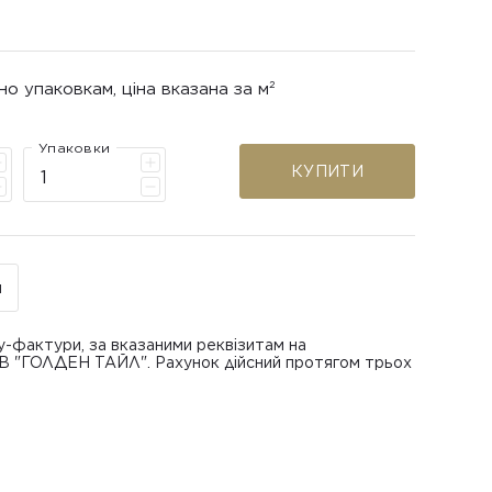
но упаковкам, ціна вказана за м²
Упаковки
КУПИТИ
н
у-фактури, за вказаними реквізитам на
ОВ "ГОЛДЕН ТАЙЛ". Рахунок дійсний протягом трьох
В "ГОЛДЕН ТАЙЛ"
питанням повернення або обміну пошкодженої
азаною при замовленні
 отримання товару, виключно за умови, що Товар
ру.
лученого ним перевізника/кур’єра.
шти