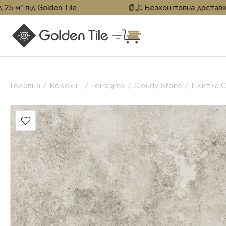
olden Tile
Безкоштовна доставка від 25 м² в
Головна
Колекції
Terragres
Cloudy Stone
Плитка C