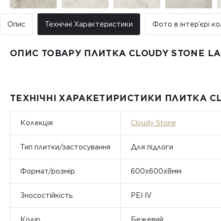
Опис
Технічні Характеристики
Фото в інтер’єрі ко
ОПИС ТОВАРУ ПЛИТКА CLOUDY STONE L
ТЕХНІЧНІ ХАРАКЕТИРИСТИКИ ПЛИТКА C
Колекція
Cloudy Stone
Тип плитки/застосування
Для підлоги
Формат/розмір
600х600х8мм
Зносостійкість
PEI IV
Колір
Бежевий