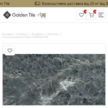
ile
Безкоштовна доставка від 25 м² від Gold
0
0
САЙТ КОМПАНІЇ
Головна
Колекції
Terragres
Dolomiti
Плитка Dolomiti сірий 1200х600х8