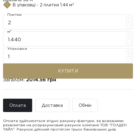
В упаковці - 2 плитки 1.44 м²
Плитки
м²
Упаковки
КУПИТИ
Загалом:
2014.56 грн
Оплата
Доставка
Обмін
Оплата здійснюється згідно рахунку-фактури, за вказаними
реквізитам на розрахунковий рахунок компанії ТОВ "ГОЛДЕН
ТАЙЛ". Рахунок дійсний протягом трьох банківських днів.
Доставка ТОВ "ГОЛДЕН
Покупець має право звернутися з питанням повернення або