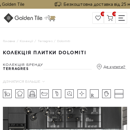
lden Tile
Безкоштовна доставка від 25 м² ві
0
0
САЙТ КОМПАНІЇ
Головна
Колекції
Terragres
Dolomiti
КОЛЕКЦІЯ ПЛИТКИ DOLOMITI
КОЛЕКЦІЯ БРЕНДУ
Де купити?
TERRAGRES
ДІЗНАТИСЯ БІЛЬШЕ