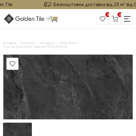
ile
Безкоштовна доставка від 25 м² від Gold
0
0
САЙТ КОМПАНІЇ
Головна
Колекції
Terragres
Dark Rock
Плитка Dark Rock чорний 1200x600x8