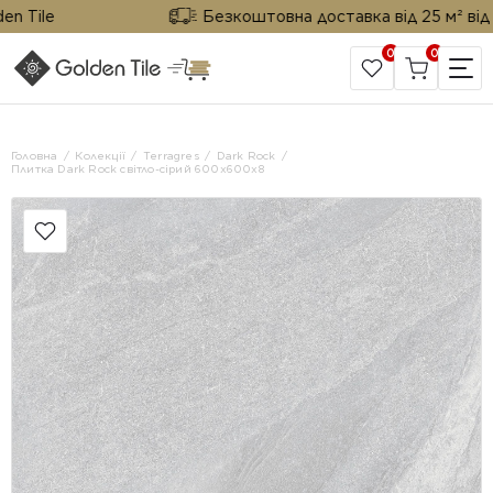
Tile
Безкоштовна доставка від 25 м² від Gold
0
0
САЙТ КОМПАНІЇ
Головна
Колекції
Terragres
Dark Rock
Плитка Dark Rock світло-сірий 600х600х8