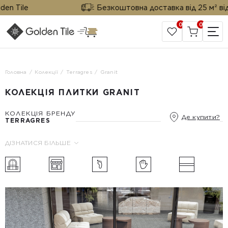
 Tile
Безкоштовна доставка від 25 м² від Go
0
0
САЙТ КОМПАНІЇ
Головна
Колекції
Terragres
Granit
КОЛЕКЦІЯ ПЛИТКИ GRANIT
КОЛЕКЦІЯ БРЕНДУ
Де купити?
TERRAGRES
ДІЗНАТИСЯ БІЛЬШЕ