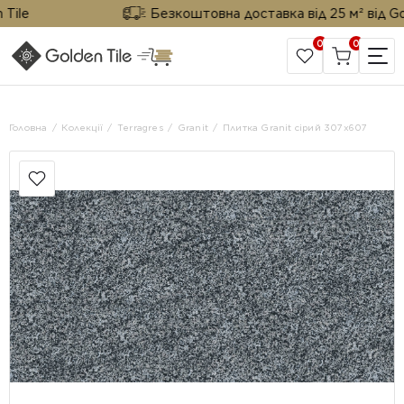
e
Безкоштовна доставка від 25 м² від Golden
0
0
САЙТ КОМПАНІЇ
Головна
Колекції
Terragres
Granit
Плитка Granit сірий 307х607