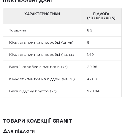
ПАКУВАЛЬНІ ДАНІ
ХАРАКТЕРИСТИКИ
ПІДЛОГА
(307Х607Х8,5)
Товщина
8.5
Кількість плитки в коробці (штук)
8
Кількість плитки в коробці (кв. м.)
1.49
Вага 1 коробки з плиткою (кг)
29.96
Кількість плитки на піддоні (кв. м.)
47.68
Вага піддону брутто (кг)
978.84
ТОВАРИ КОЛЕКЦІЇ GRANIT
Для підлоги